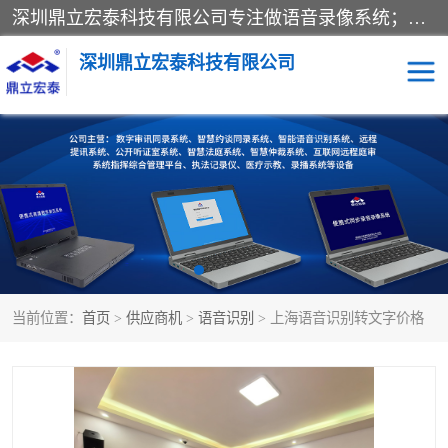
深圳鼎立宏泰科技有限公司专注做语音录像系统；主要服务有：约谈室同步录音录像系统、设计数字询问同步录音录像、数字约谈室同步录音录像、公开听证室、智慧庭审、智能语音识别转写、远程提讯（提审）、记录仪、远程指挥综合管理平台、录播系统等
深圳鼎立宏泰科技有限公司
同步录音录像设备
便携式审讯设备
数字法庭
听证室
远程提讯
语音识别
当前位置：
首页
>
供应商机
>
语音识别
> 上海语音识别转文字价格