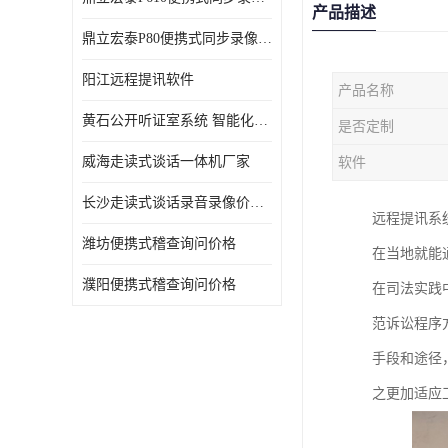
产品描述
鼎立宏泰P80便携式同步录像设备支持双光驱加硬盘同步实时刻录哈希值加密画面合成远程指挥电子笔录温湿度音视频采集视频显示等功能于一体的移动办案终端
阳江远程提讯软件
产品名称
黄石公开听证室系统 智能化水平
是否定制
威海走读式谈话一体机厂家
软件
长沙走读式谈话录音录像价格 高清录屏模式
远程提讯系
潍坊便携式稽查询问价格
在当地就能
濮阳便携式稽查询问价格
在司法实践
范诉讼程序
手段和途径
之更加适应