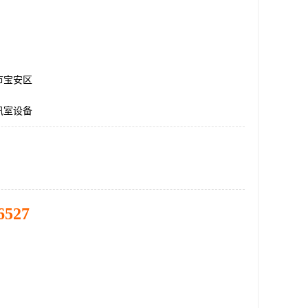
市宝安区
讯室设备
6527