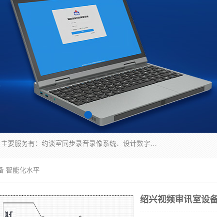
深圳鼎立宏泰科技有限公司专注做语音录像系统；主要服务有：约谈室同步录音录像系统、设计数字询问同步录音录像、数字约谈室同步录音录像、公开听证室、智慧庭审、智能语音识别转写、远程提讯（提审）、记录仪、远程指挥综合管理平台、录播系统等
备 智能化水平
绍兴视频审讯室设备