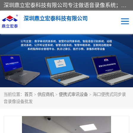
深圳鼎立宏泰科技有限公司专注做语音录像系统；主要服务有：约谈室同步录音录像系统、设计数字询问同步录音录像、数字约谈室同步录音录像、公开听证室、智慧庭审、智能语音识别转写、远程提讯（提审）、记录仪、远程指挥综合管理平台、录播系统等
深圳鼎立宏泰科技有限公司
同步录音录像设备
便携式审讯设备
数字法庭
听证室
远程提讯
语音识别
当前位置：
首页
>
供应商机
>
便携式审讯设备
> 海口便携式同步录
音录像设备批发