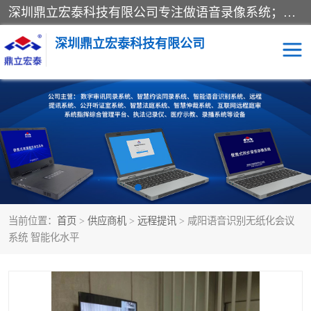
深圳鼎立宏泰科技有限公司专注做语音录像系统；主要服务有：约谈室同步录音录像系统、设计数字询问同步录音录像、数字约谈室同步录音录像、公开听证室、智慧庭审、智能语音识别转写、远程提讯（提审）、记录仪、远程指挥综合管理平台、录播系统等
深圳鼎立宏泰科技有限公司
同步录音录像设备
便携式审讯设备
数字法庭
听证室
远程提讯
语音识别
当前位置：
首页
>
供应商机
>
远程提讯
> 咸阳语音识别无纸化会议
系统 智能化水平