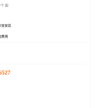
/个 起
市宝安区
统费用
6527