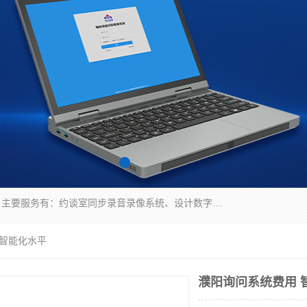
深圳鼎立宏泰科技有限公司专注做语音录像系统；主要服务有：约谈室同步录音录像系统、设计数字询问同步录音录像、数字约谈室同步录音录像、公开听证室、智慧庭审、智能语音识别转写、远程提讯（提审）、记录仪、远程指挥综合管理平台、录播系统等
 智能化水平
濮阳询问系统费用 