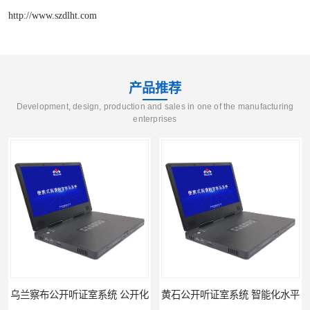
http://www.szdlht.com
产品推荐
Development, design, production and sales in one of the manufacturing
enterprises
黄石公开听证室系统 智能化水平