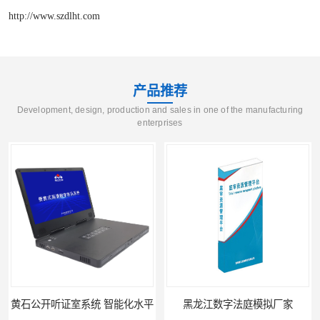
http://www.szdlht.com
产品推荐
Development, design, production and sales in one of the manufacturing
enterprises
平
黑龙江数字法庭模拟厂家