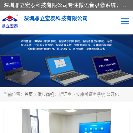
深圳鼎立宏泰科技有限公司专注做语音录像系统；主要服务有：约谈室同步录音录像系统、设计数字询问同步录音录像、数字约谈室同步录音录像、公开听证室、智慧庭审、智能语音识别转写、远程提讯（提审）、记录仪、远程指挥综合管理平台、录播系统等
深圳鼎立宏泰科技有限公司
同步录音录像设备
便携式审讯设备
数字法庭
听证室
远程提讯
语音识别
当前位置：
首页
>
供应商机
>
听证室
> 安康听证室系统 公开化