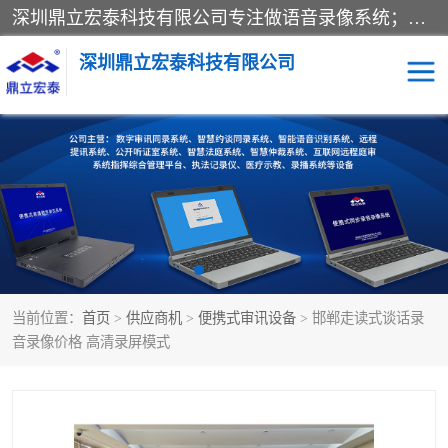
深圳鼎立宏泰科技有限公司专注做语音录像系统；主要服务有：约谈室同步录音录像系统、设计数字询问同步录音录像、数字约谈室同步录音录像、公开听证室、智慧庭审、智能语音识别转写、远程提讯（提审）、记录仪、远程指挥综合管理平台、录播系统等
深圳鼎立宏泰科技有限公司
同步录音录像设备
便携式审讯设备
数字法庭
听证室
远程提讯
语音识别
当前位置：
首页
>
供应商机
>
便携式审讯设备
> 邯郸走读式谈话录
音录像价格 高清录屏模式