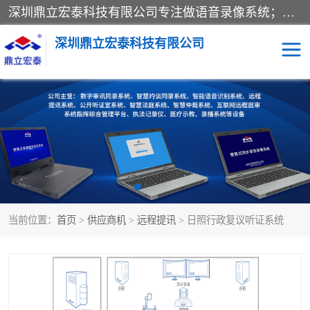
深圳鼎立宏泰科技有限公司专注做语音录像系统；主要服务有：约谈室同步录音录像系统、设计数字询问同步录音录像、数字约谈室同步录音录像、公开听证室、智慧庭审、智能语音识别转写、远程提讯（提审）、记录仪、远程指挥综合管理平台、录播系统等
深圳鼎立宏泰科技有限公司
同步录音录像设备
便携式审讯设备
数字法庭
听证室
远程提讯
语音识别
当前位置：
首页
>
供应商机
>
远程提讯
> 日照行政复议听证系统