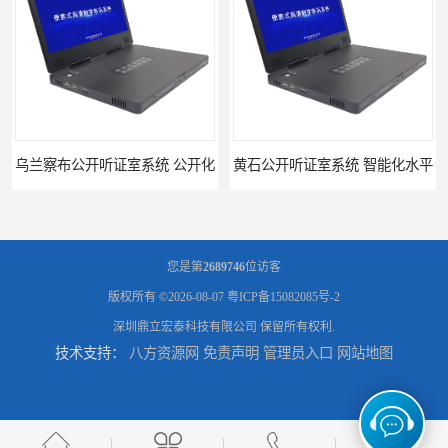
公开听证室系统 公开化
黄石公开听证室系统 智能化水平
您是第
2689746
位访客
版权所有 ©2026-08-07
粤ICP备15082085号-2
深圳鼎立宏泰科技有限公司
保留所有权利.
技术支持：
八方资源网
免责声明
管理员入口
网站地图
黑龙江数字法庭模拟厂家
六盘水模拟法庭厂家