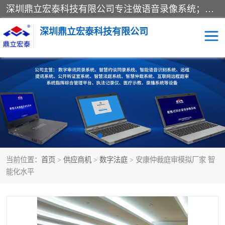
深圳鼎立宏泰科技有限公司专注做语音录像系统；主要服务有：约谈室同步录音录像系统、设计数字询问同步录音录像、数字约谈室同步录音录像、公开听证室、智慧庭审、智能语音识别转写、远程提讯（提审）、记录仪、远程指挥综合管理平台、录播系统等
深圳鼎立宏泰科技有限公司
同步录音录像设备
便携式审讯设备
数字法庭
听证室
远程提讯
语音识别
当前位置：
首页
>
供应商机
>
数字法庭
> 安康仲裁庭审模拟厂家 智
能化水平