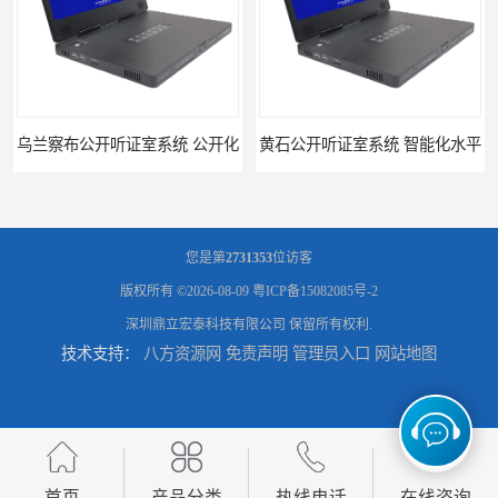
听证室系统 公开化
黄石公开听证室系统 智能化水平
您是第
2731353
位访客
版权所有 ©2026-08-09
粤ICP备15082085号-2
深圳鼎立宏泰科技有限公司
保留所有权利.
技术支持：
八方资源网
免责声明
管理员入口
网站地图
黑龙江数字法庭模拟厂家
六盘水模拟法庭厂家
首页
产品分类
热线电话
在线咨询