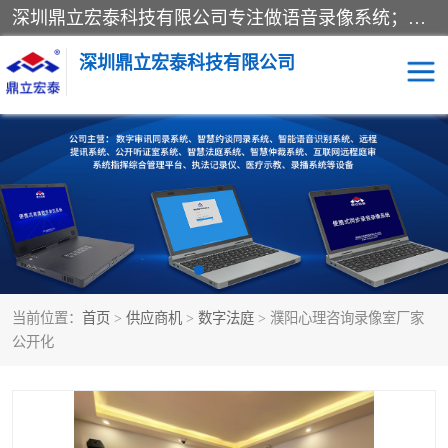
深圳鼎立宏泰科技有限公司专注做语音录像系统；主要服务有：约谈室同步录音录像系统、设计数字询问同步录音录像、数字约谈室同步录音录像、公开听证室、智慧庭审、智能语音识别转写、远程提讯（提审）、记录仪、远程指挥综合管理平台、录播系统等
深圳鼎立宏泰科技有限公司
同步录音录像设备
便携式审讯设备
数字法庭
听证室
远程提讯
语音识别
当前位置：
首页
>
供应商机
>
数字法庭
> 濮阳心理咨询录像室厂家
公开化