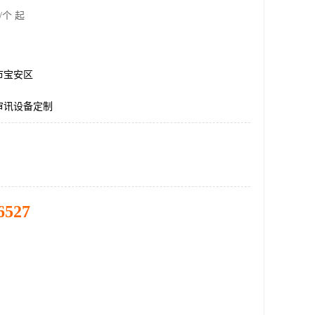
/个 起
市宝安区
审讯设备定制
6527