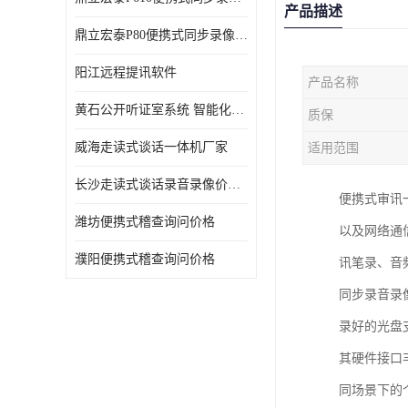
产品描述
鼎立宏泰P80便携式同步录像设备支持双光驱加硬盘同步实时刻录哈希值加密画面合成远程指挥电子笔录温湿度音视频采集视频显示等功能于一体的移动办案终端
阳江远程提讯软件
产品名称
黄石公开听证室系统 智能化水平
质保
威海走读式谈话一体机厂家
适用范围
长沙走读式谈话录音录像价格 高清录屏模式
便携式审讯
潍坊便携式稽查询问价格
以及网络通
濮阳便携式稽查询问价格
讯笔录、音
同步录音录
录好的光盘
其硬件接口
同场景下的