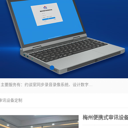
深圳鼎立宏泰科技有限公司专注做语音录像系统；主要服务有：约谈室同步录音录像系统、设计数字询问同步录音录像、数字约谈室同步录音录像、公开听证室、智慧庭审、智能语音识别转写、远程提讯（提审）、记录仪、远程指挥综合管理平台、录播系统等
审讯设备定制
梅州便携式审讯设