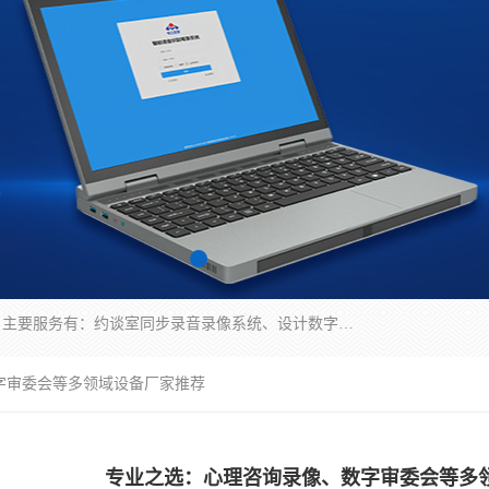
深圳鼎立宏泰科技有限公司专注做语音录像系统；主要服务有：约谈室同步录音录像系统、设计数字询问同步录音录像、数字约谈室同步录音录像、公开听证室、智慧庭审、智能语音识别转写、远程提讯（提审）、记录仪、远程指挥综合管理平台、录播系统等
字审委会等多领域设备厂家推荐
专业之选：心理咨询录像、数字审委会等多