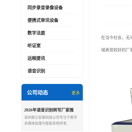
同步录音录像设备
便携式审讯设备
数字法庭
在当今社会，无
听证室
域表现较好的厂
远程提讯
语音识别
公司动态
更多
2026年语音识别转写厂家推
荐：深圳鼎立宏泰科技公司解
深圳鼎立宏泰科技公司专注于数字
析
多媒体处理与智能系统研发..